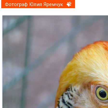
Фотограф Юлия Яремчук