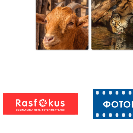
Павлин
Сурикат
***
Тигр