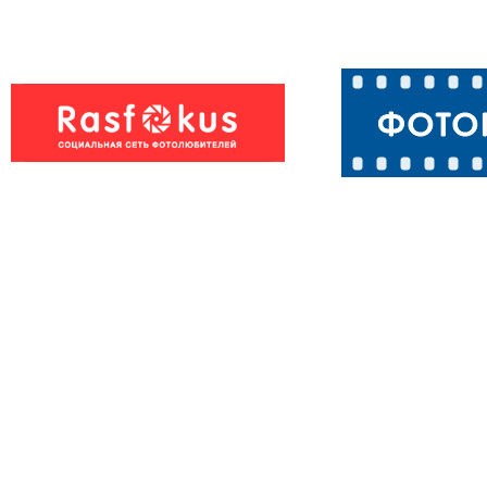
Сурикат
Тигр