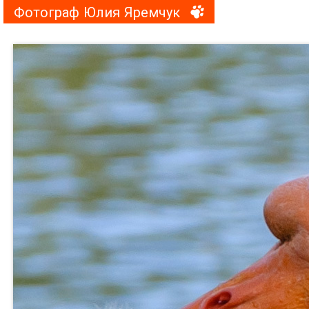
Фотограф Юлия Яремчук