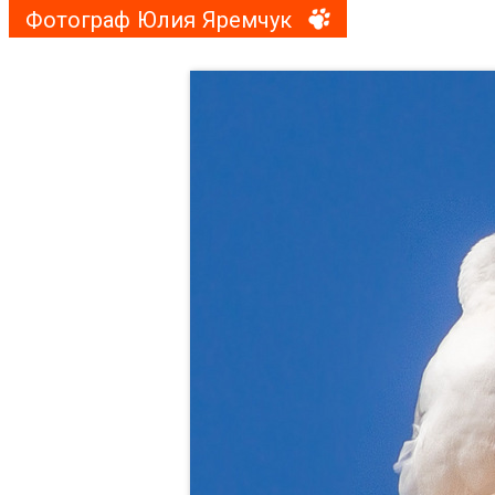
Фотограф Юлия Яремчук